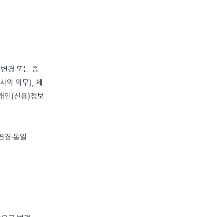
의 변경 또는 종
사의 의무), 제
 (개인(신용)정보
 변경·통일