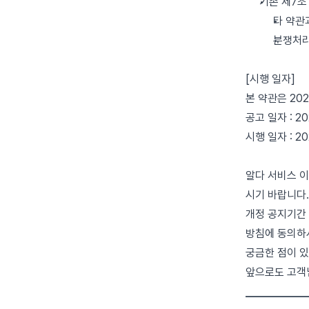
기존 제7조
타 약관
분쟁처리
[시행 일자]
본 약관은 202
공고 일자 : 202
시행 일자 : 202
알다 서비스 이
시기 바랍니다.
개정 공지기간 
방침에 동의하
궁금한 점이 있
앞으로도 고객