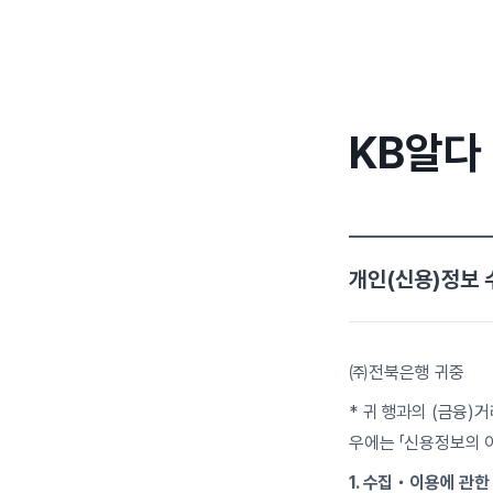
KB알다
개인(신용)정보 수
㈜전북은행 귀중
* 귀 행과의 (금융)
우에는 「신용정보의 
1. 수집・이용에 관한