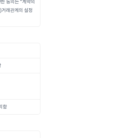
한 동의는 “계약의 
)거래관계의 설정 
함
동의함