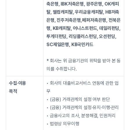
축은행, IBK저축은행, 광주은행, OK캐피
탈, 웰컴캐피탈, 우리금융캐피탈, HB저축
은행, 진주저축은행,페퍼저축은행, 전북은
행, KB캐피탈, 어니스트펀드, 데일리펀딩, 
투게더펀딩, 리딩플러스펀딩, 오션펀딩, 
SC제일은행, KB국민카드
* 회사는 위 금융기관의 위탁을 받아 본 동
의를 수취합니다.
수집∙이용
• 회사의 대출비교서비스 연동에 관한 업
목적
무
• (금융) 거래관계의 설정 여부 판단
• (금융) 거래관계의 설정·유지·이행·관리
• 금융사고의 조사, 분쟁해결, 민원처리
• 법령상 의무이행