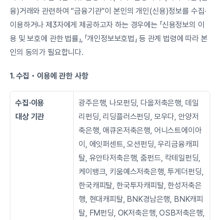
융)거래와 관련하여 “금융기관”이 본인의 개인(신용)정보를 수집∙
이용하거나 제3자에게 제공하고자 하는 경우에는 「신용정보의 이
용 및 보호에 관한 법률」, 「개인정보보호법」 등 관계 법령에 따라 본
인의 동의가 필요합니다.
1. 수집・이용에 관한 사항
수집∙이용
광주은행, 나모펀딩, 다올저축은행, 데일
대상 기관
리펀딩, 리딩플러스펀딩, 모우다, 안양저
축은행, 애큐온저축은행, 어니스트에이아
이, 에잇퍼센트, 오션펀딩, 우리금융캐피
탈, 유안타저축은행, 줌펀드, 칵테일펀딩, 
케이뱅크, 키움예스저축은행, 투게더펀딩, 
한국캐피탈, 한국투자캐피탈, 한성저축은
행, 현대캐피탈, BNK경남은행, BNK캐피
탈, FM펀딩, OK저축은행, OSB저축은행, 