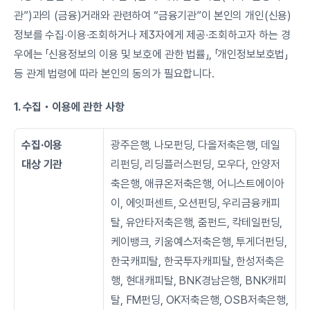
관”)과의 (금융)거래와 관련하여 “금융기관”이 본인의 개인(신용)
정보를 수집∙이용∙조회하거나 제3자에게 제공∙조회하고자 하는 경
우에는 「신용정보의 이용 및 보호에 관한 법률」, 「개인정보보호법」 
등 관계 법령에 따라 본인의 동의가 필요합니다.
1. 수집・이용에 관한 사항
수집∙이용
광주은행, 나모펀딩, 다올저축은행, 데일
대상 기관
리펀딩, 리딩플러스펀딩, 모우다, 안양저
축은행, 애큐온저축은행, 어니스트에이아
이, 에잇퍼센트, 오션펀딩, 우리금융캐피
탈, 유안타저축은행, 줌펀드, 칵테일펀딩, 
케이뱅크, 키움예스저축은행, 투게더펀딩, 
한국캐피탈, 한국투자캐피탈, 한성저축은
행, 현대캐피탈, BNK경남은행, BNK캐피
탈, FM펀딩, OK저축은행, OSB저축은행, 