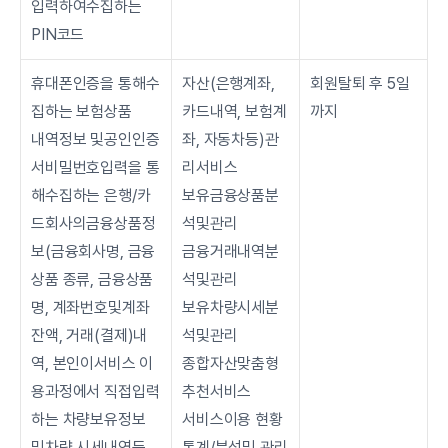
입력하여수집하는 
PIN코드
휴대폰인증을 통해수
자산(은행계좌, 
회원탈퇴 후 5일
집하는 보험상품
카드내역, 보험계
까지
내역정보 및공인인증
좌, 자동차등)관
서비밀번호입력을 통
리서비스
해수집하는 은행/카
보유금융상품분
드회사의금융상품정
석및관리
보(금융회사명, 금융
금융거래내역분
상품 종류, 금융상품
석및관리
명, 계좌번호및계좌
보유차량시세분
잔액, 거래(결제)내
석및관리
역, 본인이서비스 이
종합자산맞춤형
용과정에서 직접입력
추천서비스
하는 차량보유정보 
서비스이용 현황
및차량 시세내역등
통계/분석및 관리