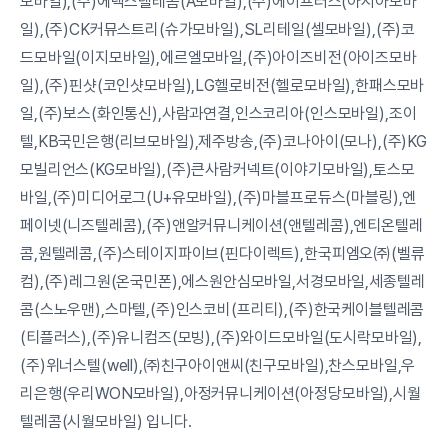
모바일),(주)에넥스텔레콤(A모바일),(주)에이프러스(아시아모바
일),(주)CK커뮤스트리(슈가모바일),SL리테일(셀모바일),(주)코
드모바일(이지모바일),에르엘모바일,(주)아이즈비전(아이즈모바
일),(주)핀샷(코인샷모바일),LG헬로비전(헬로모바일),한패스모바
일,(주)보스(화인통신),사람과연결,인스코리아(인스모바일),조이
텔,KB국민은행(리브모바일),제주방송,(주)코나아이(모나),(주)KG
모빌리언스(KG모바일),(주)큰사람커넥트(이야기모바일),토스모
바일,(주)미디어로그(U+유모바일),(주)마블프로듀스(마블링),엔
페이넷(니즈텔레콤),(주)앤알커뮤니케이션(앤텔레콤),엔티온텔레
콤,원텔레콤,(주)스테이지파이브(핀다이렉트),한국피엠오㈜(벨류
컴),(주)레그원(온국민폰),에스원안심모바일,서경모바일,세종텔레
콤(스노우맨),스마텔,(주)인스코비(프리티),(주)한국케이블텔레콤
(티플러스),(주)유니컴즈(모빙),(주)와이드모바일(도시락모바일),
(주)위너스텔(well),㈜친구아이앤씨(친구모바일),찬스모바일,우
리은행(우리WON모바일),아정커뮤니케이션(아정당모바일),시월
텔레콤(시월모바일) 입니다.