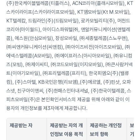
(주)한국케이블텔레콤(티플러스), ACN코리아(플래시모바일), KT
스카이라이프(스카이라이프모바일), KT엠모바일(Kt M 모바일), 
KT텔레캅, 드림라인(주)(드림모바일), 로카모빌리티(주), 머천드
코리아(마이월드), 아이디스파워텔㈜, 앤알커뮤니케이션(앤텔레
콤), 에스원(안심모바일), 장성모바일, ㈜세종텔레콤(스노우맨), 
㈜씨엔커뮤니케이션(씨앤컴), ㈜아이즈비전(아이즈모바일), ㈜
에넥스텔레콤(A모바일), ㈜에이프러스(아시아모바일), ㈜유니컴
즈(모빙), ㈜제이씨티, ㈜코드모바일(이지모바일), ㈜큰사람커넥
트(이야기모바일), ㈜프리텔레콤(프리티), 한국피엠오(주)(밸류
컴), (주)스마텔, KB국민은행(리브엠),(주)에르엘, (주)핀샷, 오파
스넷, 친구아이앤씨, (주)한패스인터내셔널, (주)한국이텔레콤, 스
피츠모바일(주)은 본인확인서비스의 제공을 위해 아래와 같이 이
용자의 개인정보를 제3자에게 제공합니다.
제공받는 자
제공받는 자의 개
제공하는 개인정
보유
인정보 이용 목적
보의 항목
기간