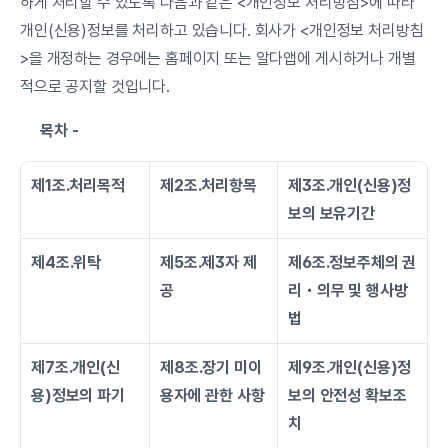
하게 처리할 수 있도록 다음과 같은 <개인정보 처리방침>에 따라 
개인(신용)정보를 처리하고 있습니다. 회사가 <개인정보 처리방침
>을 개정하는 경우에는 홈페이지 또는 알다앱에 게시하거나 개별
적으로 공지할 것입니다.
목차 -
제1조.처리목적
제2조.처리항목
제3조.개인(신용)정
보의 보유기간
제4조.위탁
제5조.제3자 제
제6조.정보주체의 권
공
리・의무 및 행사방
법
제7조.개인(신
제8조.장기 미이
제9조.개인(신용)정
용)정보의 파기
용자에 관한 사항
보의 안전성 확보조
치