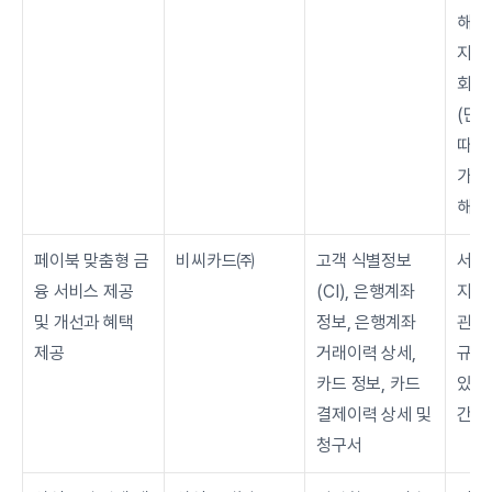
해당
지/취
회원
(단,
따라
가 있
해당
페이북 맞춤형 금
비씨카드㈜
고객 식별정보
서비
융 서비스 제공 
(CI), 은행계좌 
지 보
및 개선과 혜택 
정보, 은행계좌 
관련 
제공
거래이력 상세, 
규정
카드 정보, 카드 
있는 
결제이력 상세 및 
간을
청구서