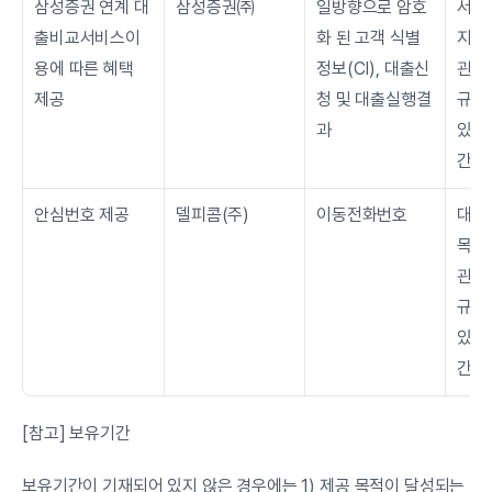
삼성증권 연계 대
삼성증권㈜
일방향으로 암호
서비
출비교서비스이
화 된 고객 식별
지 보
용에 따른 혜택 
정보(CI), 대출신
관련 
제공
청 및 대출실행결
규정
과
있는 
간을
안심번호 제공
델피콤(주)
이동전화번호
대출
목적 
관련 
규정
있는 
간을
[참고] 보유기간
보유기간이 기재되어 있지 않은 경우에는 1) 제공 목적이 달성되는 