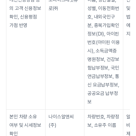
의 고객 신용정보 
로㈜
성별, 이동전화번
및 보
확인, 신용평점 
호, 내외국인구
법률
가점 반영
분, 중복가입확인
에 
정보(DI), 아이핀
지
번호(아이핀 이용 
시), 소득금액증
명원정보, 건강보
험납부정보, 국민
연금납부정보, 통
신 요금납부정보, 
공공요금 납부정
보
본인 차량 소유 
나이스알앤씨
차량번호, 차량정
알다
여부 및 시세정보 
(주)
보, 소유주 이름
비스 
확인
제공