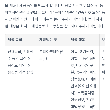
보 제3자 제공 동의를 받고자 합니다. 내용을 자세히 읽으신 후, 동
의하시면 원래 화면으로 돌아가 “동의”, “계속”, “인증번호 요청” 등 
해당 화면의 안내에 따라 버튼을 눌러 주시기 바랍니다. 보다 자세
한 내용은 회사의 개인정보 처리방침을 참조하여 주시기 바랍니다.
제공 목적
제공받는 곳
제공 항목
보유
신용등급, 신용점
코리아크레딧뷰
이름, 생년월일, 
신용
수 등의 고객 신
로㈜
성별, 이동전화번
및 보
용정보 확인, 신
호, 내외국인구
법률
용평점 가점 반영
분, 중복가입확인
에 
정보(DI), 아이핀
지
번호(아이핀 이용 
시), 소득금액증
명원정보, 건강보
험납부정보, 국민