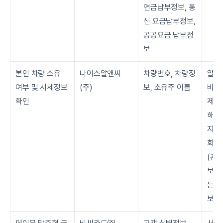
연금납부정보, 통
신 요금납부정보, 
공공요금 납부정
보
본인 차량 소유 
나이스알앤씨
차량번호, 차량정
알다
여부 및 시세정보 
(주)
보, 소유주 이름
비스 
확인
제공
해당
지/취
회원
(관련
보존
는 경
보존