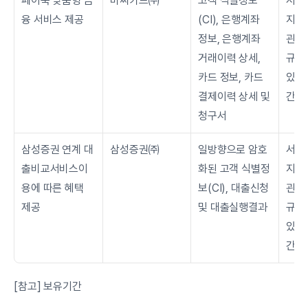
페이북 맞춤형 금
비씨카드㈜
고객 식별정보
서비
융 서비스 제공
(CI), 은행계좌 
지 보
정보, 은행계좌 
관련 
거래이력 상세, 
규정
카드 정보, 카드 
있는 
결제이력 상세 및 
간을
청구서
삼성증권 연계 대
삼성증권㈜
일방향으로 암호
서비
출비교서비스이
화된 고객 식별정
지 보
용에 따른 혜택 
보(CI), 대출신청 
관련 
제공
및 대출실행결과
규정
있는 
간을
[참고] 보유기간