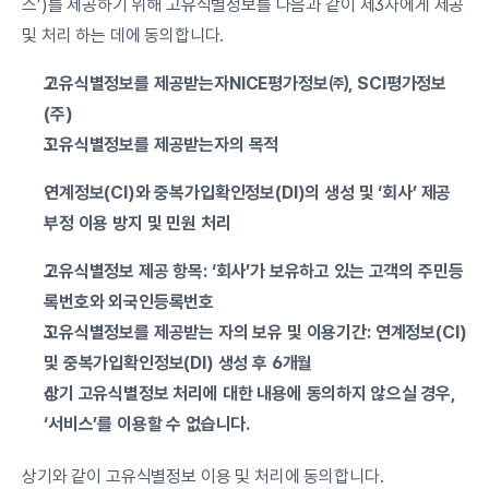
스’)를 제공하기 위해 고유식별정보를 다음과 같이 제3자에게 제공 
및 처리 하는 데에 동의합니다.
고유식별정보를 제공받는자NICE평가정보㈜, SCI평가정보
(주)
고유식별정보를 제공받는자의 목적
연계정보(CI)와 중복가입확인정보(DI)의 생성 및 ‘회사’ 제공
부정 이용 방지 및 민원 처리
고유식별정보 제공 항목: ‘회사’가 보유하고 있는 고객의 주민등
록번호와 외국인등록번호
고유식별정보를 제공받는 자의 보유 및 이용기간: 연계정보(CI) 
및 중복가입확인정보(DI) 생성 후 6개월
상기 고유식별정보 처리에 대한 내용에 동의하지 않으실 경우, 
‘서비스’를 이용할 수 없습니다.
상기와 같이 고유식별정보 이용 및 처리에 동의합니다.