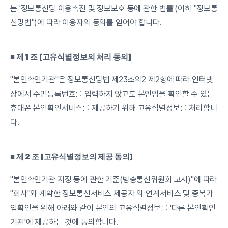
는 '정보통신망 이용촉진 및 정보보호 등에 관한 법률'(이하 "정보통
신망법")에 따라 이용자의 동의를 얻어야 합니다.
■ 제 1 조 [고유식별정보의 처리 동의]
"본인확인기관"은 정보통신망법 제23조의2 제2항에 따라 인터넷
상에서 주민등록번호를 입력하지 않고도 본인임을 확인할 수 있는 
휴대폰 본인확인서비스를 제공하기 위해 고유식별정보를 처리합니
다.
■ 제 2 조 [고유식별정보의 제공 동의]
"본인확인기관 지정 등에 관한 기준(방송통신위원회 고시)"에 따라 
"회사"와 계약한 정보통신서비스 제공자 의 연계서비스 및 중복가
입확인을 위해 아래와 같이 본인의 고유식별정보를 '다른 본인확인
기관'에 제공하는 것에 동의합니다.