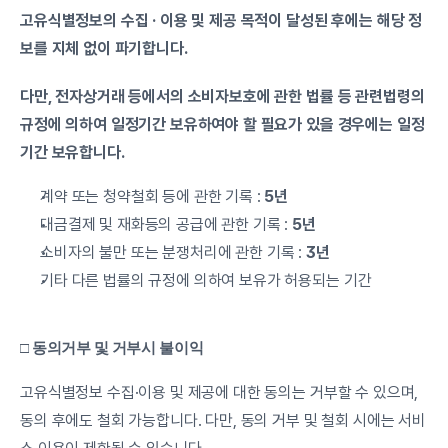
고유식별정보의 수집 · 이용 및 제공 목적이 달성된 후에는 해당 정
보를 지체 없이 파기합니다.
다만, 전자상거래 등에서의 소비자보호에 관한 법률 등 관련법령의 
규정에 의하여 일정기간 보유하여야 할 필요가 있을 경우에는 일정
기간 보유합니다.
계약 또는 청약철회 등에 관한 기록 : 
5년
대금결제 및 재화등의 공급에 관한 기록 : 
5년
소비자의 불만 또는 분쟁처리에 관한 기록 : 
3년
기타 다른 법률의 규정에 의하여 보유가 허용되는 기간
□ 동의거부 및 거부시 불이익
고유식별정보 수집·이용 및 제공에 대한 동의는 거부할 수 있으며, 
동의 후에도 철회 가능합니다. 다만, 동의 거부 및 철회 시에는 서비